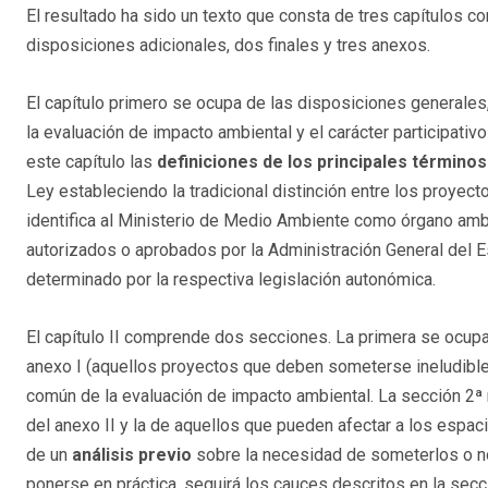
El resultado ha sido un texto que consta de tres capítulos con
disposiciones adicionales, dos finales y tres anexos.
El capítulo primero se ocupa de las disposiciones generales, 
la evaluación de impacto ambiental y el carácter participati
este capítulo las
definiciones de los principales términos
Ley estableciendo la tradicional distinción entre los proyect
identifica al Ministerio de Medio Ambiente como órgano amb
autorizados o aprobados por la Administración General del 
determinado por la respectiva legislación autonómica.
El capítulo II comprende dos secciones. La primera se ocupa
anexo I (aquellos proyectos que deben someterse ineludible
común de la evaluación de impacto ambiental. La sección 2ª 
del anexo II y la de aquellos que pueden afectar a los espa
de un
análisis previo
sobre la necesidad de someterlos o no
ponerse en práctica, seguirá los cauces descritos en la secc