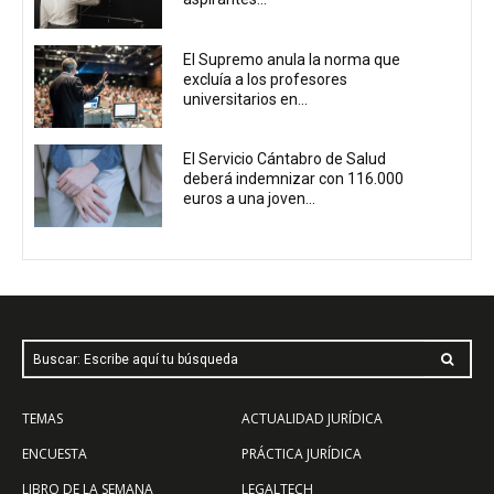
El Supremo anula la norma que
excluía a los profesores
universitarios en...
El Servicio Cántabro de Salud
deberá indemnizar con 116.000
euros a una joven...
Buscar: Escribe aquí tu búsqueda
TEMAS
ACTUALIDAD JURÍDICA
ENCUESTA
PRÁCTICA JURÍDICA
LIBRO DE LA SEMANA
LEGALTECH