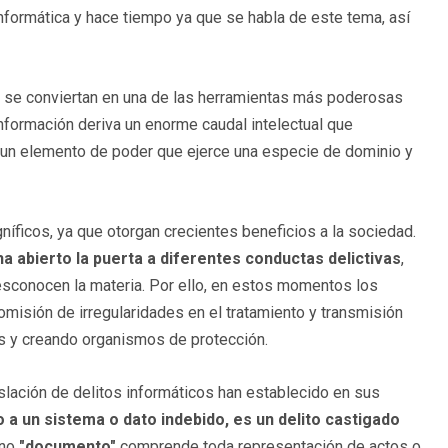
informática y hace tiempo ya que se habla de este tema, así
s se conviertan en una de las herramientas más poderosas
información deriva un enorme caudal intelectual que
s un elemento de poder que ejerce una especie de dominio y
íficos, ya que otorgan crecientes beneficios a la sociedad.
ha abierto la puerta a diferentes conductas delictivas
,
sconocen la materia. Por ello, en estos momentos los
comisión de irregularidades en el tratamiento y transmisión
es y creando organismos de protección.
slación de delitos informáticos han establecido en sus
 a un sistema o dato indebido, es un delito castigado
ino
"documento"
comprende toda representación de actos o