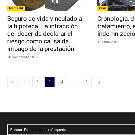
Mercantil
Civil
Seguro de vida vinculado a
Cronología, d
la hipoteca. La infracción
tratamiento, 
del deber de declarar el
indemnizació
riesgo como causa de
12 junio 2017
impago de la prestación
10 noviembre 2017
...
1
2
3
4
8
Buscar: Escribe aquí tu búsqueda