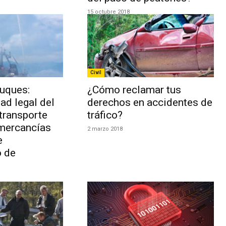
15 octubre 2018
Civil
buques:
¿Cómo reclamar tus
ad legal del
derechos en accidentes de
transporte
tráfico?
mercancías
2 marzo 2018
e
 de