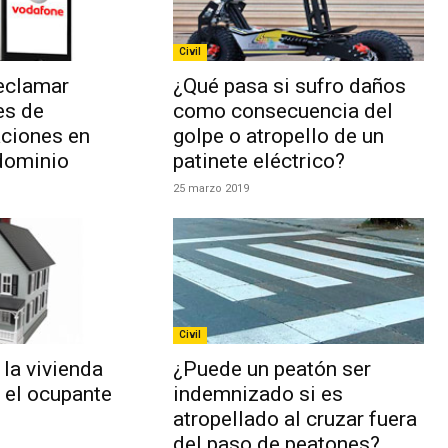
Civil
reclamar
¿Qué pasa si sufro daños
es de
como consecuencia del
ciones en
golpe o atropello de un
dominio
patinete eléctrico?
25 marzo 2019
Civil
la vivienda
¿Puede un peatón ser
 el ocupante
indemnizado si es
atropellado al cruzar fuera
del paso de peatones?