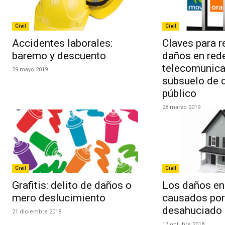
Civil
Civil
Accidentes laborales:
Claves para 
baremo y descuento
daños en red
telecomunica
29 mayo 2019
subsuelo de 
público
28 marzo 2019
Civil
Civil
Grafitis: delito de daños o
Los daños en 
mero deslucimiento
causados por
desahuciado
21 diciembre 2018
17 octubre 2018