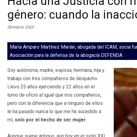
Hacia una Justicia con 
género: cuando la inacc
28 marzo 2023
María Amparo Martínez Marián, abogada del ICAM, socia fu
Asociación para la defensa de la abogacía DEFENDA.
Soy autónoma, madre, esposa, hermana, hija y
trabajo con tres compañeros de despacho.
Llevo 25 años ejerciendo y 22 años en el
turno de oficio al igual que mis compañeros,
pero con la diferencia que a ninguno de ellos
le ha pasado nunca lo que me ha sucedido a
mí,
solo por el hecho de ser mujer
.
Aunque suene antiguo, aún hoy en el siglo XXI