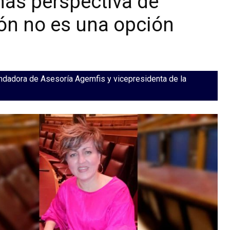
más perspectiva de
ión no es una opción
ndadora de Asesoría Agemfis y vicepresidenta de la