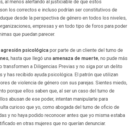
s, al menos alertando al justiciable de que estos
son los correctos e incluso podrían ser constitutivos de
 eduque desde la perspectiva de género en todos los niveles,
organizaciones, empresas y en todo tipo de foros para poder
ínimas que puedan parecer.
a
agresión psicológica
por parte de un cliente del turno de
ones
, hasta que llegó una
amenaza de muerte
, no pude más
lo transformen a Diligencias Previas y no siga por un delito
s y has recibido ayuda psicológica. El patrón que utilizan
dores de violencia de género con sus parejas. Sientes miedo,
nto porque ellos saben que, al ser un caso del turno de
llos abusan de ese poder, intentan manipularte para
lta curioso que yo, como abogada del turno de oficio de
tadas y no haya podido reconocer antes que yo misma estaba
ificado en otras mujeres que no querían denunciar.