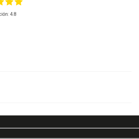
ción:
4.8