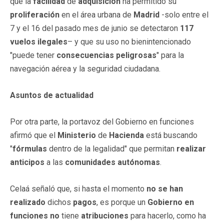
que la
facilidad
de
adquisición
ha permitido su
proliferación
en el área urbana de
Madrid
-solo entre el
7 y el 16 del pasado mes de junio se detectaron
117
vuelos ilegales
– y que su uso no bienintencionado
"puede tener
consecuencias
peligrosas
" para la
navegación aérea y la seguridad ciudadana.
Asuntos de actualidad
Por otra parte, la portavoz del Gobierno en funciones
afirmó que el
Ministerio
de
Hacienda
está buscando
"
fórmulas
dentro de la legalidad" que permitan
realizar
anticipos
a las
comunidades autónomas
.
Celaá señaló que, si hasta el momento
no se han
realizado
dichos
pagos
, es porque un
Gobierno en
funciones
no
tiene
atribuciones
para hacerlo, como ha