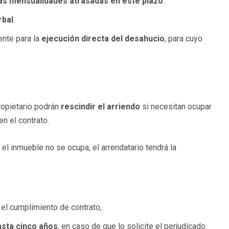
las mensualidades atrasadas en este plazo
.
rbal
.
ente para la
ejecución directa del desahucio
, para cuyo
ropietario podrán
rescindir el arriendo
si necesitan ocupar
en el contrato.
el inmueble no se ocupa, el arrendatario tendrá la
el cumplimiento de contrato,
asta cinco años
, en caso de que lo solicite el perjudicado.