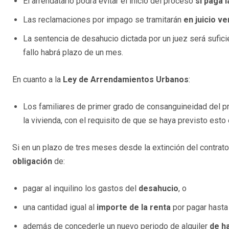
El arrendatario podrá evitar el inicio del proceso
si paga 
Las reclamaciones por impago se tramitarán
en juicio ve
La sentencia de desahucio dictada por un juez será sufici
fallo habrá plazo de un mes.
En cuanto a la
Ley de Arrendamientos Urbanos
:
Los familiares de primer grado de consanguineidad del p
la vivienda, con el requisito de que se haya previsto esto 
Si en un plazo de tres meses desde la extinción del contrato 
obligación
de:
pagar al inquilino los gastos del
desahucio
, o
una cantidad igual al
importe de la renta
por pagar hasta 
además de concederle un nuevo periodo de alquiler
de h