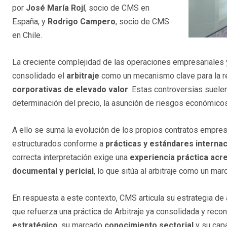
por
José María Rojí
, socio de CMS en
España, y
Rodrigo Campero
, socio de CMS
en Chile.
La creciente complejidad de las operaciones empresariales y
consolidado el
arbitraje
como un mecanismo clave para la res
corporativas de elevado valor
. Estas controversias suelen
determinación del precio, la asunción de riesgos económicos 
A ello se suma la evolución de los propios contratos empres
estructurados conforme a
prácticas y estándares interna
correcta interpretación exige una
experiencia práctica acr
documental y pericial
, lo que sitúa al arbitraje como un ma
En respuesta a este contexto, CMS articula su estrategia de a
que refuerza una práctica de Arbitraje ya consolidada y reco
estratégico
, su marcado
conocimiento sectorial
y su capa