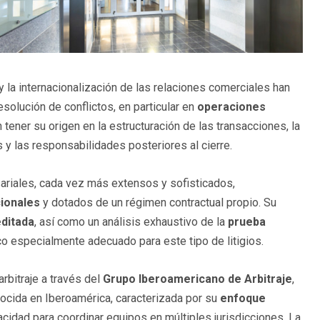
 la internacionalización de las relaciones comerciales han
olución de conflictos, en particular en
operaciones
 tener su origen en la estructuración de las transacciones, la
y las responsabilidades posteriores al cierre.
ariales, cada vez más extensos y sofisticados,
cionales
y dotados de un régimen contractual propio. Su
editada
, así como un análisis exhaustivo de la
prueba
rco especialmente adecuado para este tipo de litigios.
rbitraje a través del
Grupo Iberoamericano de Arbitraje
,
nocida en Iberoamérica, caracterizada por su
enfoque
cidad para coordinar equipos en múltiples jurisdicciones. La