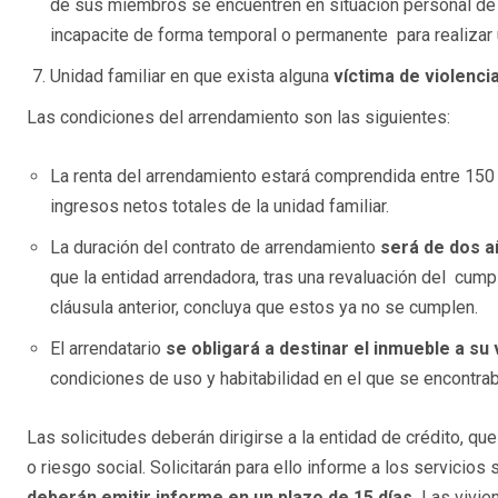
de sus miembros se encuentren en situación personal de
incapacite de forma temporal o permanente para realizar u
Unidad familiar en que exista alguna
víctima de violenci
Las condiciones del arrendamiento son las siguientes:
La renta del arrendamiento estará comprendida entre 150
ingresos netos totales de la unidad familiar.
La duración del contrato de arrendamiento
será de dos 
que la entidad arrendadora, tras una revaluación del cumpl
cláusula anterior, concluya que estos ya no se cumplen.
El arrendatario
se obligará a destinar el inmueble a su 
condiciones de uso y habitabilidad en el que se encontra
Las solicitudes deberán dirigirse a la entidad de crédito, q
o riesgo social. Solicitarán para ello informe a los servicio
deberán emitir informe en un plazo de 15 días.
Las vivien