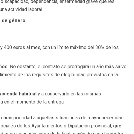
 discapacidad, dependencia, enfermedad grave que les
na actividad laboral.
a de género.
 y 400 euros al mes, con un límite máximo del 30% de los
años.
No obstante, el contrato se prorrogará un año más salvo
imiento de los requisitos de elegibilidad previstos en la
vivienda habitual
y a conservarlo en las mismas
ba en el momento de la entrega.
ue darán prioridad a aquellas situaciones de mayor necesidad
s sociales de los Ayuntamientos o Diputación provincial,
que
das se asignarán antes de la finalización de cada trimestre,