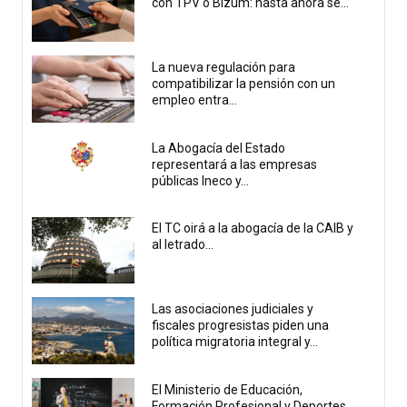
con TPV o Bizum: hasta ahora se...
La nueva regulación para
compatibilizar la pensión con un
empleo entra...
La Abogacía del Estado
representará a las empresas
públicas Ineco y...
El TC oirá a la abogacía de la CAIB y
al letrado...
Las asociaciones judiciales y
fiscales progresistas piden una
política migratoria integral y...
El Ministerio de Educación,
Formación Profesional y Deportes