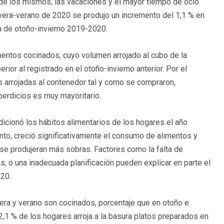
 de los mismos, las vacaciones y el mayor tiempo de ocio.
avera-verano de 2020 se produjo un incremento del 1,1 % en
la de otoño-invierno 2019-2020.
mentos cocinados, cuyo volumen arrojado al cubo de la
or al registrado en el otoño-invierno anterior. Por el
as arrojadas al contenedor tal y como se compraron,
perdicios es muy mayoritario.
icionó los hábitos alimentarios de los hogares el año
to, creció significativamente el consumo de alimentos y
se produjeran más sobras. Factores como la falta de
s, o una inadecuada planificación pueden explicar en parte el
020.
vera y verano son cocinados, porcentaje que en otoño e
2,1 % de los hogares arroja a la basura platos preparados en