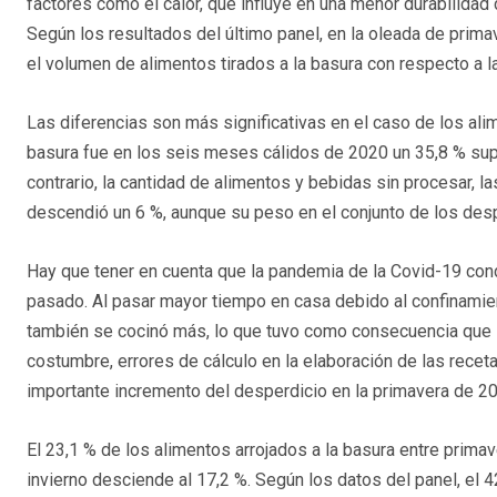
factores como el calor, que influye en una menor durabilidad
Según los resultados del último panel, en la oleada de prim
el volumen de alimentos tirados a la basura con respecto a 
Las diferencias son más significativas en el caso de los ali
basura fue en los seis meses cálidos de 2020 un 35,8 % superi
contrario, la cantidad de alimentos y bebidas sin procesar, l
descendió un 6 %, aunque su peso en el conjunto de los des
Hay que tener en cuenta que la pandemia de la Covid-19 cond
pasado. Al pasar mayor tiempo en casa debido al confinamien
también se cocinó más, lo que tuvo como consecuencia que 
costumbre, errores de cálculo en la elaboración de las receta
importante incremento del desperdicio en la primavera de 2
El 23,1 % de los alimentos arrojados a la basura entre prima
invierno desciende al 17,2 %. Según los datos del panel, el 4