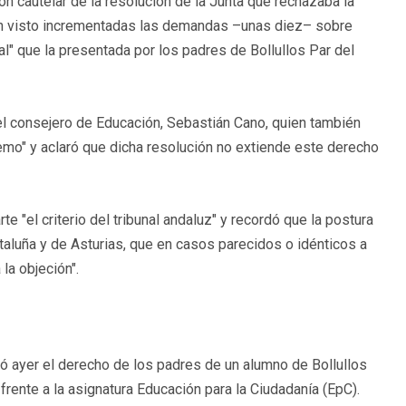
ón cautelar de la resolución de la Junta que rechazaba la
an visto incrementadas las demandas –unas diez– sobre
al" que la presentada por los padres de Bollullos Par del
 el consejero de Educación, Sebastián Cano, quien también
upremo" y aclaró que dicha resolución no extiende este derecho
 "el criterio del tribunal andaluz" y recordó que la postura
taluña y de Asturias, que en casos parecidos o idénticos a
la objeción".
ió ayer el derecho de los padres de un alumno de Bollullos
frente a la asignatura Educación para la Ciudadanía (EpC).