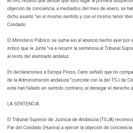
Al hilo, resaltó que desde que tuvo lugar la primera suspensi
objeción de conciencia, a mediados del mes de enero, se h
dicho asunto "en el mismo sentido y con el mismo tenor liter
Condado.
El Ministerio Público se suma así al anuncio hecho ayer por
indicó que la Junta "va a recurrir la sentencia al Tribunal S
al resto del alumnado andaluz.
En declaraciones a Europa Press, Cano señaló que no comparte
de la Administración andaluza "coincide con la del TSJ de Ca
este han fallado en sentido contrario, al denegar el derecho a 
LA SENTENCIA.
El Tribunal Superior de Justicia de Andalucía (TSJA) reconoc
Par del Condado (Huelva) a ejercer la objeción de conciencia 