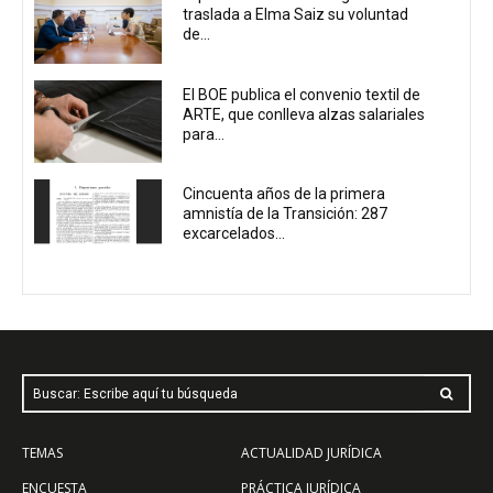
traslada a Elma Saiz su voluntad
de...
El BOE publica el convenio textil de
ARTE, que conlleva alzas salariales
para...
Cincuenta años de la primera
amnistía de la Transición: 287
excarcelados...
Buscar: Escribe aquí tu búsqueda
TEMAS
ACTUALIDAD JURÍDICA
ENCUESTA
PRÁCTICA JURÍDICA