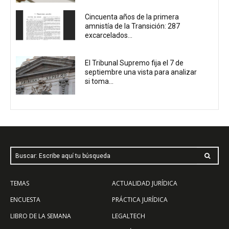
Cincuenta años de la primera
amnistía de la Transición: 287
excarcelados...
El Tribunal Supremo fija el 7 de
septiembre una vista para analizar
si toma...
Buscar: Escribe aquí tu búsqueda
TEMAS
ACTUALIDAD JURÍDICA
ENCUESTA
PRÁCTICA JURÍDICA
LIBRO DE LA SEMANA
LEGALTECH