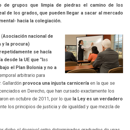
o de grupos que limpia de piedras el camino de los
eal de los grados, que pueden llegar a sacar al mercado
ental- hacia la colegiación.
(
Asociación nacional de
 y la procura)
 repetidamente se hacía
 desde la UE que "l
as
bajo el Plan Bolonia y no a
emporal arbitrario para
r. Gallardón
provoca una injusta carnicería
en la que se
Licenciados en Derecho, que han cursado exactamente los
ron en octubre de 2011, por lo que
la Ley
es un verdadero
te los principios de justicia y de igualdad y que mezcla de
jor dicho el desnivel entre determinados graduados de unas