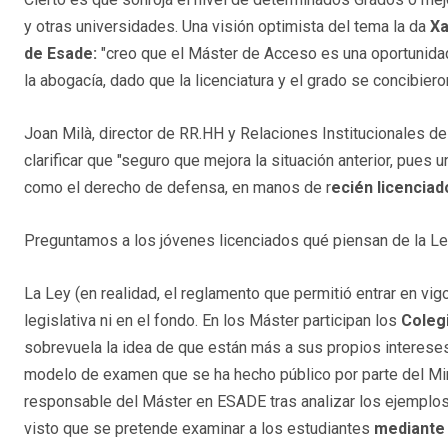
y otras universidades. Una visión optimista del tema la da
Xa
de Esade:
"creo que el Máster de Acceso es una oportunidad 
la abogacía, dado que la licenciatura y el grado se concibiero
Joan Milà, director de RR.HH y Relaciones Institucionales d
clarificar que "seguro que mejora la situación anterior, pue
como el derecho de defensa, en manos de r
ecién licenciad
Preguntamos a los jóvenes licenciados qué piensan de la L
La Ley (en realidad, el reglamento que permitió entrar en vigo
legislativa ni en el fondo. En los Máster participan los
Coleg
sobrevuela la idea de que están más a sus propios intereses
modelo de examen que se ha hecho público por parte del Min
responsable del Máster en ESADE tras analizar los ejemplo
visto que se pretende examinar a los estudiantes
mediante 