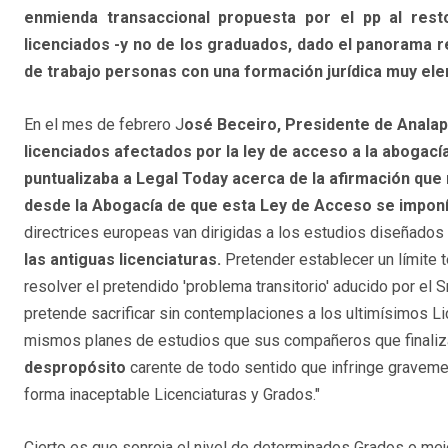
enmienda transaccional propuesta por el pp al rest
licenciados -y no de los graduados, dado el panorama r
de trabajo personas con una formación jurídica muy elem
En el mes de febrero J
osé Beceiro, Presidente de Analap
licenciados afectados por la ley de acceso a la abogacía
puntualizaba a Legal Today acerca de la afirmación que
desde la Abogacía de que esta Ley de Acceso se imponía
directrices europeas van dirigidas a los estudios diseñados
las antiguas licenciaturas.
Pretender establecer un límite t
resolver el pretendido 'problema transitorio' aducido por el S
pretende sacrificar sin contemplaciones a los ultimísimos 
mismos planes de estudios que sus compañeros que finaliza
despropósito
carente de todo sentido que infringe gravemen
forma inaceptable Licenciaturas y Grados."
Cierto es que sonroja el nivel de determinados Grados o me