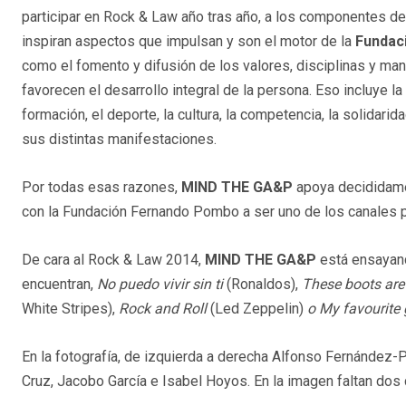
participar en Rock & Law año tras año, a los componentes d
inspiran aspectos que impulsan y son el motor de la
Fundac
como el fomento y difusión de los valores, disciplinas y ma
favorecen el desarrollo integral de la persona. Eso incluye la
formación, el deporte, la cultura, la competencia, la solidarida
sus distintas manifestaciones.
Por todas esas razones,
MIND THE GA&P
apoya decididame
con la Fundación Fernando Pombo a ser uno de los canales p
De cara al Rock & Law 2014,
MIND THE GA&P
está ensayand
encuentran,
No puedo vivir sin ti
(Ronaldos),
These boots are
White Stripes),
Rock and Roll
(Led Zeppelin)
o My favourite
En la fotografía, de izquierda a derecha Alfonso Fernández
Cruz, Jacobo García e Isabel Hoyos. En la imagen faltan do