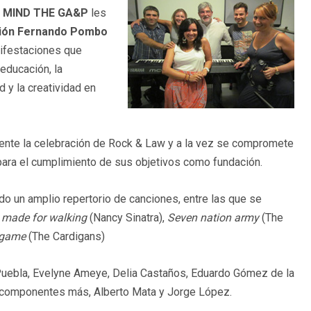
e
MIND THE GA&P
les
ión Fernando Pombo
nifestaciones que
 educación, la
d y la creatividad en
nte la celebración de Rock & Law y a la vez se compromete
ara el cumplimiento de sus objetivos como fundación.
o un amplio repertorio de canciones, entre las que se
 made for walking
(Nancy Sinatra),
Seven nation army
(The
 game
(The Cardigans)
-Puebla, Evelyne Ameye, Delia Castaños, Eduardo Gómez de la
s componentes más, Alberto Mata y Jorge López.