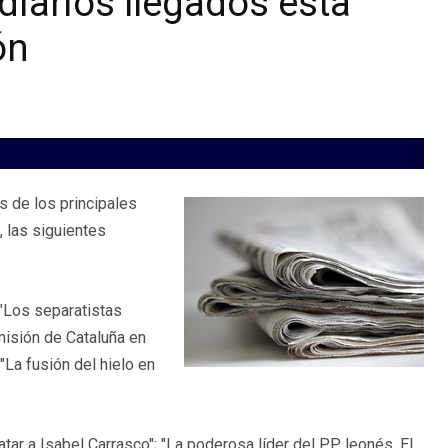
diarios llegados esta
ón
 de los principales
, las siguientes
 "Los separatistas
dmisión de Cataluña en
 "La fusión del hielo en
r a Isabel Carrasco"; "La poderosa líder del PP leonés. El