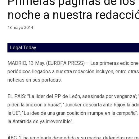
Primeras páginas de los 
noche a nuestra redacci
13 mayo 2014
Legal Today
MADRID, 13 May. (EUROPA PRESS) – Las primeras ediciones
periódicos llegados a nuestra redacción incluyen, entre otras
noticias en sus portadas:
EL PAIS: "La líder del PP de León, asesinada por venganza";
piden la anexión a Rusia"; "Juncker descarta ante Rajoy la a
la UE"; "La idea de una gran coalición irrumpe en la campaña";
la Antártida es ya irreversible".
ABC: "Una empleada despedida y su madre, detenidas por mata