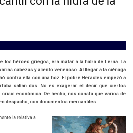
antil con la hidra de la
 los héroes griegos, era matar a la hidra de Lerna. La
rias cabezas y aliento venenoso. Al llegar a la ciénaga
luchó contra ella con una hoz. El pobre Heracles empezó a
taba salían dos. No es exagerar el decir que ciertos
 crisis económica. De hecho, nos consta que varios de
o en despacho, con documentos mercantiles.
mente la relativa a