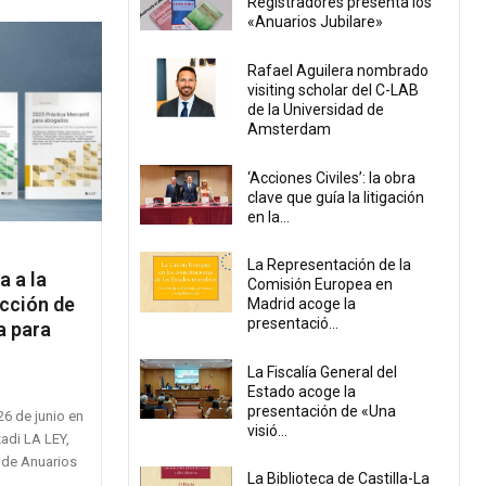
Registradores presenta los
«Anuarios Jubilare»
Rafael Aguilera nombrado
visiting scholar del C-LAB
de la Universidad de
Amsterdam
‘Acciones Civiles’: la obra
clave que guía la litigación
en la...
La Representación de la
a a la
Comisión Europea en
ección de
Madrid acoge la
presentació...
a para
La Fiscalía General del
Estado acoge la
presentación de «Una
26 de junio en
visió...
 de Anuarios
La Biblioteca de Castilla-La