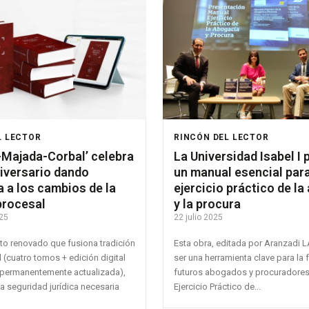
L LECTOR
RINCÓN DEL LECTOR
-Majada-Corbal’ celebra
La Universidad Isabel I
iversario dando
un manual esencial para
 a los cambios de la
ejercicio práctico de la
procesal
y la procura
25
22 julio 2025
to renovado que fusiona tradición
Esta obra, editada por Aranzadi L
(cuatro tomos + edición digital
ser una herramienta clave para la
 permanentemente actualizada),
futuros abogados y procuradores El ‘Manua
a seguridad jurídica necesaria
Ejercicio Práctico de...