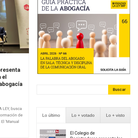
 presenta
 el
 abogacía
Buscar
A LEY, busca
 formación de
Lo último
Lo + votado
Lo + visto
l
El Colegio de