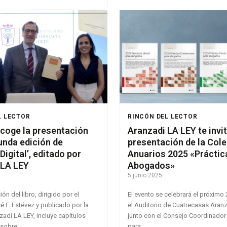
L LECTOR
RINCÓN DEL LECTOR
acoge la presentación
Aranzadi LA LEY te invit
unda edición de
presentación de la Col
Digital’, editado por
Anuarios 2025 «Práctic
 LA LEY
Abogados»
5 junio 2025
ón del libro, dirigido por el
El evento se celebrará el próximo 
 F. Estévez y publicado por la
el Auditorio de Cuatrecasas Aranzadi LA LEY,
nzadi LA LEY, incluye capítulos
junto con el Consejo Coordinador
sobre...
para...