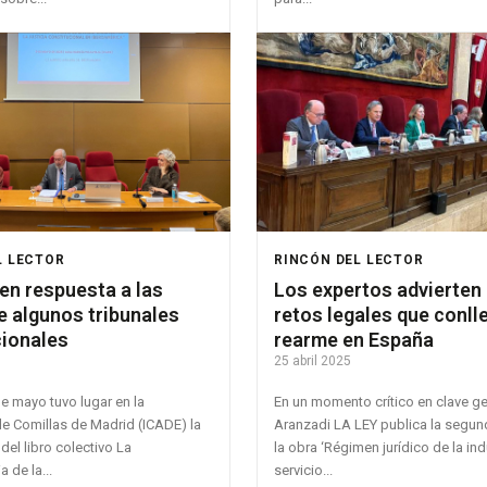
L LECTOR
RINCÓN DEL LECTOR
en respuesta a las
Los expertos advierten 
e algunos tribunales
retos legales que conlle
cionales
rearme en España
5
25 abril 2025
e mayo tuvo lugar en la
En un momento crítico en clave ge
e Comillas de Madrid (ICADE) la
Aranzadi LA LEY publica la segun
del libro colectivo La
la obra ‘Régimen jurídico de la ind
 de la...
servicio...