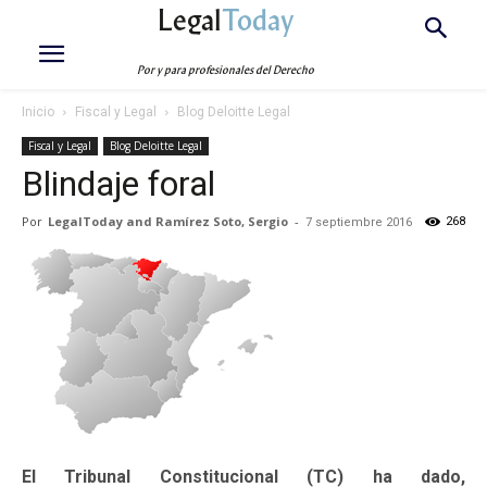
Legal
Today
Por y para profesionales del Derecho
Inicio
Fiscal y Legal
Blog Deloitte Legal
Fiscal y Legal
Blog Deloitte Legal
Blindaje foral
Por
LegalToday and Ramírez Soto, Sergio
-
268
7 septiembre 2016
El Tribunal Constitucional (TC) ha dado,