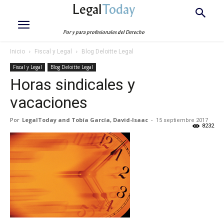
Legal
Today
Por y para profesionales del Derecho
Inicio
Fiscal y Legal
Blog Deloitte Legal
Fiscal y Legal
Blog Deloitte Legal
Horas sindicales y
vacaciones
Por
LegalToday and Tobía García, David-Isaac
-
15 septiembre 2017
8232