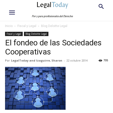
Legal
Today
Por y para profesionales del Derecho
Inicio
Fiscal y Legal
Blog Deloitte Legal
Fiscal y Legal
Blog Deloitte Legal
El fondeo de las Sociedades
Cooperativas
Por
LegalToday and Izaguirre, Sharon
-
705
22 octubre 2014