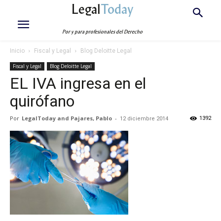
Legal
Today
Por y para profesionales del Derecho
Inicio
Fiscal y Legal
Blog Deloitte Legal
Fiscal y Legal
Blog Deloitte Legal
EL IVA ingresa en el
quirófano
Por
LegalToday and Pajares, Pablo
-
1392
12 diciembre 2014