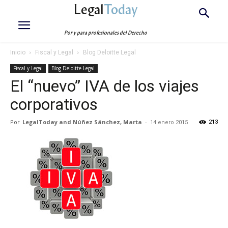
Legal
Today
Por y para profesionales del Derecho
Inicio
Fiscal y Legal
Blog Deloitte Legal
Fiscal y Legal
Blog Deloitte Legal
El “nuevo” IVA de los viajes
corporativos
Por
LegalToday and Núñez Sánchez, Marta
-
213
14 enero 2015