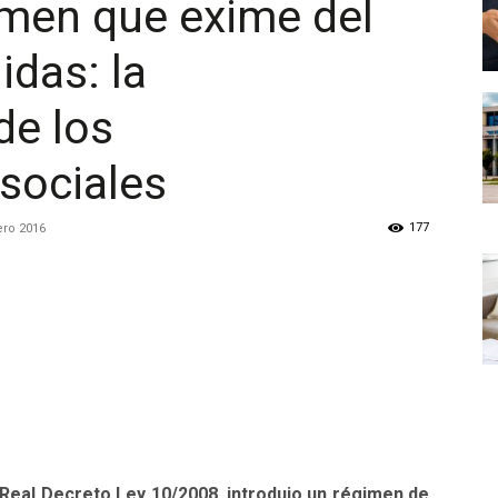
imen que exime del
das: la
de los
sociales
177
ero 2016
el Real Decreto Ley 10/2008, introdujo un régimen de