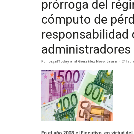
prórroga del rég
cómputo de pérdi
responsabilidad 
administradores 
Por
LegalToday and González Novo, Laura
-
24 febr
En el año 2008 el Ejecutivo, en virtud d