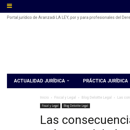
Portal jurídico de Aranzadi LA LEY, por y para profesionales del De
ACTUALIDAD JURÍDICA
PRÁCTICA JURÍDICA
Inicio
Fiscal y Legal
Blog Deloitte Legal
Las con
Fiscal y Legal
Blog Deloitte Legal
Las consecuencia