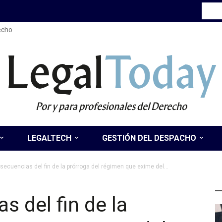
recho
Legal
Today
Por y para profesionales del Derecho
LEGALTECH
GESTIÓN DEL DESPACHO
secuencias del fin de la prórroga del régimen que exime del...
Ú
s del fin de la