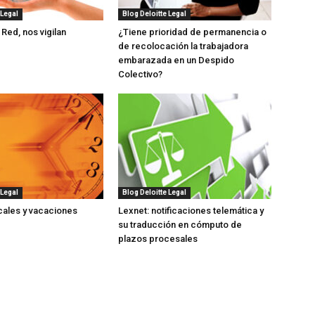
 Legal
Blog Deloitte Legal
 Red, nos vigilan
¿Tiene prioridad de permanencia o
de recolocación la trabajadora
embarazada en un Despido
Colectivo?
 Legal
Blog Deloitte Legal
cales y vacaciones
Lexnet: notificaciones telemática y
su traducción en cómputo de
plazos procesales