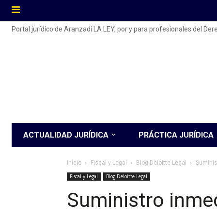
Portal jurídico de Aranzadi LA LEY, por y para profesionales del De
ACTUALIDAD JURÍDICA
PRÁCTICA JURÍDICA
Inicio
Fiscal y Legal
Blog Deloitte Legal
Suminis
Fiscal y Legal
Blog Deloitte Legal
Suministro inmed