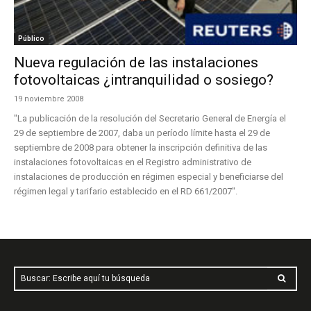
Público
Nueva regulación de las instalaciones
fotovoltaicas ¿intranquilidad o sosiego?
19 noviembre 2008
"La publicación de la resolución del Secretario General de Energía el
29 de septiembre de 2007, daba un período límite hasta el 29 de
septiembre de 2008 para obtener la inscripción definitiva de las
instalaciones fotovoltaicas en el Registro administrativo de
instalaciones de producción en régimen especial y beneficiarse del
régimen legal y tarifario establecido en el RD 661/2007".
Buscar: Escribe aquí tu búsqueda