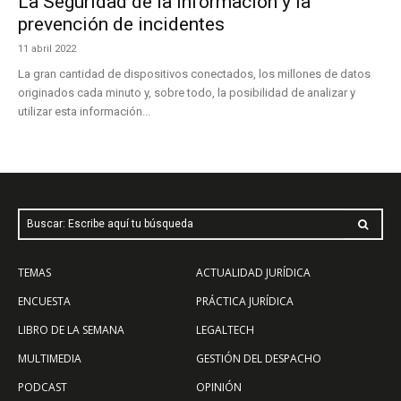
La Seguridad de la Información y la
prevención de incidentes
11 abril 2022
La gran cantidad de dispositivos conectados, los millones de datos
originados cada minuto y, sobre todo, la posibilidad de analizar y
utilizar esta información...
Buscar: Escribe aquí tu búsqueda
TEMAS
ACTUALIDAD JURÍDICA
ENCUESTA
PRÁCTICA JURÍDICA
LIBRO DE LA SEMANA
LEGALTECH
MULTIMEDIA
GESTIÓN DEL DESPACHO
PODCAST
OPINIÓN