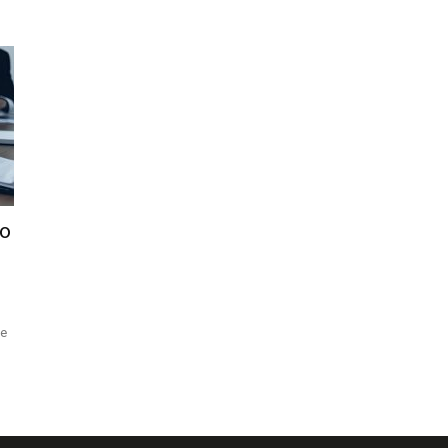
do
ue