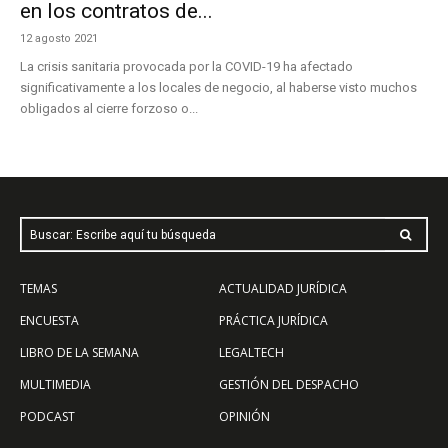
en los contratos de...
12 agosto 2021
La crisis sanitaria provocada por la COVID-19 ha afectado
significativamente a los locales de negocio, al haberse visto muchos
obligados al cierre forzoso o...
Buscar: Escribe aquí tu búsqueda
TEMAS
ACTUALIDAD JURÍDICA
ENCUESTA
PRÁCTICA JURÍDICA
LIBRO DE LA SEMANA
LEGALTECH
MULTIMEDIA
GESTIÓN DEL DESPACHO
PODCAST
OPINIÓN