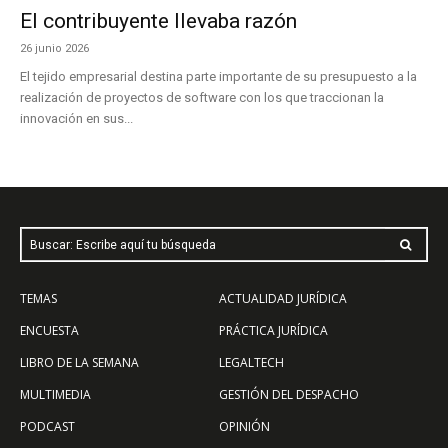
El contribuyente llevaba razón
26 junio 2026
El tejido empresarial destina parte importante de su presupuesto a la
realización de proyectos de software con los que traccionan la
innovación en sus...
Buscar: Escribe aquí tu búsqueda
TEMAS
ACTUALIDAD JURÍDICA
ENCUESTA
PRÁCTICA JURÍDICA
LIBRO DE LA SEMANA
LEGALTECH
MULTIMEDIA
GESTIÓN DEL DESPACHO
PODCAST
OPINIÓN