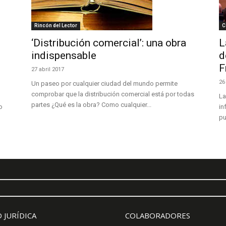
Rincón del Lector
C
‘Distribución comercial’: una obra
L
indispensable
d
F
27 abril 2017
26
Un paseo por cualquier ciudad del mundo permite
comprobar que la distribución comercial está por todas
La
partes ¿Qué es la obra? Como cualquier...
o
in
pu
 JURÍDICA
COLABORADORES