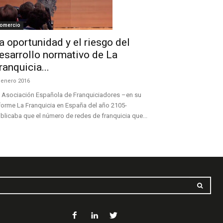
omercio
a oportunidad y el riesgo del
esarrollo normativo de La
ranquicia...
 enero 2016
 Asociación Española de Franquiciadores –en su
forme La Franquicia en España del año 2105-
blicaba que el número de redes de franquicia que...