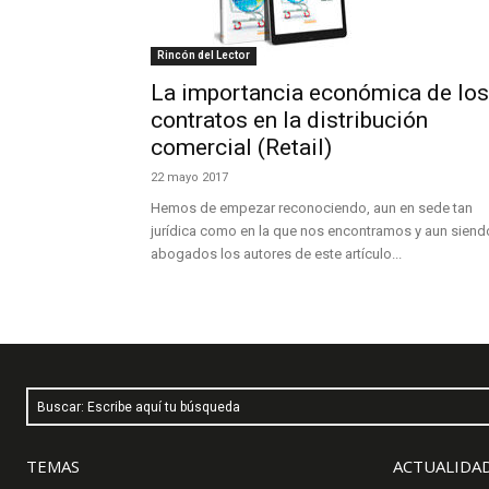
Rincón del Lector
La importancia económica de los
contratos en la distribución
comercial (Retail)
22 mayo 2017
Hemos de empezar reconociendo, aun en sede tan
jurídica como en la que nos encontramos y aun siend
abogados los autores de este artículo...
Buscar: Escribe aquí tu búsqueda
TEMAS
ACTUALIDAD