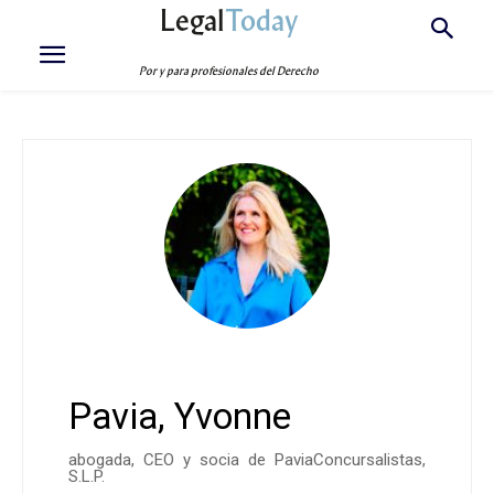
Legal
Today
Por y para profesionales del Derecho
Pavia, Yvonne
abogada
, CEO y socia de Pavia
Concursalistas
,
S.L.P.