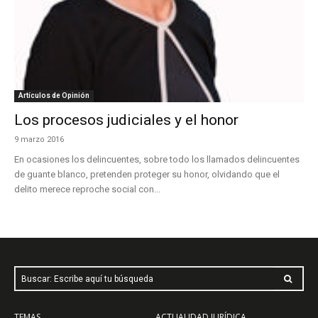
Artículos de Opinión
Los procesos judiciales y el honor
9 marzo 2016
En ocasiones los delincuentes, sobre todo los llamados delincuentes
de guante blanco, pretenden proteger su honor, olvidando que el
delito merece reproche social con...
Buscar: Escribe aquí tu búsqueda
TEMAS
ACTUALIDAD JURÍDICA