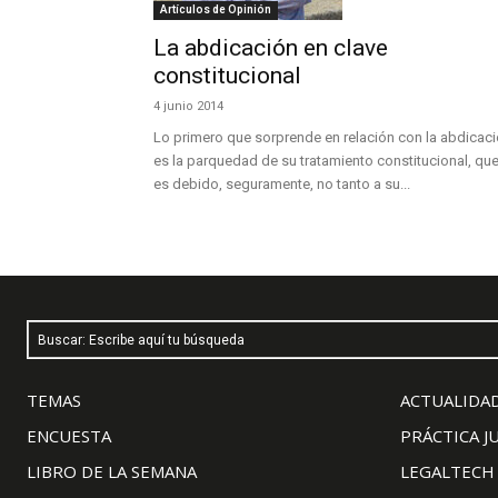
Artículos de Opinión
La abdicación en clave
constitucional
4 junio 2014
Lo primero que sorprende en relación con la abdicac
es la parquedad de su tratamiento constitucional, qu
es debido, seguramente, no tanto a su...
Buscar: Escribe aquí tu búsqueda
TEMAS
ACTUALIDAD
ENCUESTA
PRÁCTICA J
LIBRO DE LA SEMANA
LEGALTECH