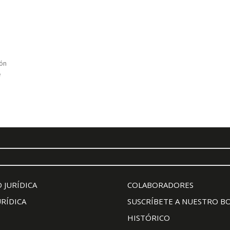
ión
e
 JURÍDICA
COLABORADORES
URÍDICA
SUSCRÍBETE A NUESTRO B
HISTÓRICO