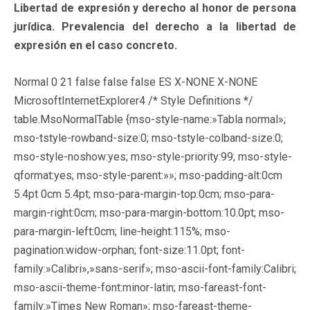
Libertad de expresión y derecho al honor de persona
jurídica. Prevalencia del derecho a la libertad de
expresión en el caso concreto.
Normal 0 21 false false false ES X-NONE X-NONE
MicrosoftInternetExplorer4
/* Style Definitions */
table.MsoNormalTable {mso-style-name:»Tabla normal»;
mso-tstyle-rowband-size:0; mso-tstyle-colband-size:0;
mso-style-noshow:yes; mso-style-priority:99; mso-style-
qformat:yes; mso-style-parent:»»; mso-padding-alt:0cm
5.4pt 0cm 5.4pt; mso-para-margin-top:0cm; mso-para-
margin-right:0cm; mso-para-margin-bottom:10.0pt; mso-
para-margin-left:0cm; line-height:115%; mso-
pagination:widow-orphan; font-size:11.0pt; font-
family:»Calibri»,»sans-serif»; mso-ascii-font-family:Calibri;
mso-ascii-theme-font:minor-latin; mso-fareast-font-
family:»Times New Roman»; mso-fareast-theme-