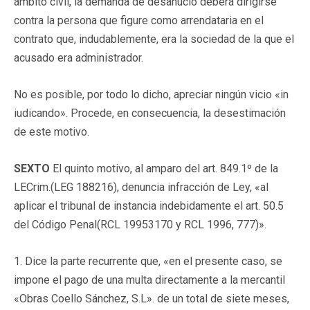
ámbito civil, la demanda de desahucio deberá dirigirse
contra la persona que figure como arrendataria en el
contrato que, indudablemente, era la sociedad de la que el
acusado era administrador.
No es posible, por todo lo dicho, apreciar ningún vicio «in
iudicando». Procede, en consecuencia, la desestimación
de este motivo.
SEXTO
El quinto motivo, al amparo del art. 849.1º de la
LECrim.(
LEG 188216
), denuncia infracción de Ley, «al
aplicar el tribunal de instancia indebidamente el art. 50.5
del Código Penal(
RCL 19953170
y RCL 1996, 777)».
1. Dice la parte recurrente que, «en el presente caso, se
impone el pago de una multa directamente a la mercantil
«Obras Coello Sánchez, S.L». de un total de siete meses,