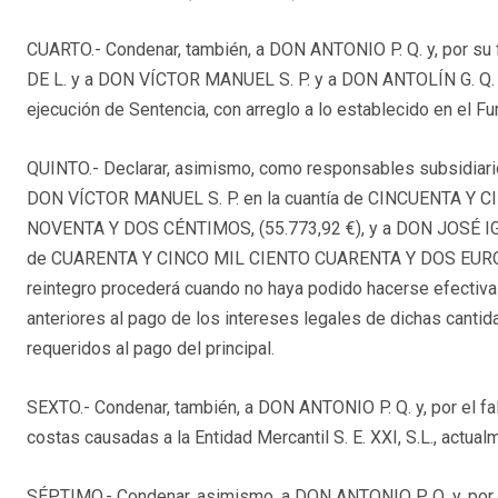
CUARTO.- Condenar, también, a DON ANTONIO P. Q. y, por su 
DE L. y a DON VÍCTOR MANUEL S. P. y a DON ANTOLÍN G. Q. al
ejecución de Sentencia, con arreglo a lo establecido en el
QUINTO.- Declarar, asimismo, como responsables subsidiari
DON VÍCTOR MANUEL S. P. en la cuantía de CINCUENTA 
NOVENTA Y DOS CÉNTIMOS, (55.773,92 €), y a DON JOSÉ IGN
de CUARENTA Y CINCO MIL CIENTO CUARENTA Y DOS EUROS 
reintegro procederá cuando no haya podido hacerse efectiva 
anteriores al pago de los intereses legales de dichas canti
requeridos al pago del principal.
SEXTO.- Condenar, también, a DON ANTONIO P. Q. y, por el fal
costas causadas a la Entidad Mercantil S. E. XXI, S.L., actual
SÉPTIMO.- Condenar, asimismo, a DON ANTONIO P. Q. y, por e