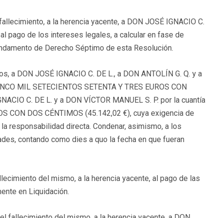
fallecimiento, a la herencia yacente, a DON JOSÉ IGNACIO C.
 pago de los intereses legales, a calcular en fase de
 Fundamento de Derecho Séptimo de esta Resolución.
os, a DON JOSÉ IGNACIO C. DE L., a DON ANTOLÍN G. Q. y a
Y CINCO MIL SETECIENTOS SETENTA Y TRES EUROS CON
ACIO C. DE L. y a DON VÍCTOR MANUEL S. P. por la cuantía
CON DOS CÉNTIMOS (45.142,02 €), cuya exigencia de
la responsabilidad directa. Condenar, asimismo, a los
dades, contando como dies a quo la fecha en que fueran
lecimiento del mismo, a la herencia yacente, al pago de las
mente en Liquidación.
l fallecimiento del mismo, a la herencia yacente, a DON