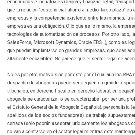
económicos e industriales (banca y finanzas, retail, transpor
que la relación "coste inicial-ahorro a medio-largo plazo" 
empresas y la competencia existente entre las mismas, la in
empresa es una obligación. O lo que es lo mismo, la empresa
tecnologías de automatización de procesos. Por otro lado, l
SalesForce, Microsoft Dynamics, Oracle EBS…), como es lógic
que puedan implantarse en grandes empresas, que sean ade
altamente escalables. No parece que el sector legal se asem
No es por otro motivo sino por éste por el cual aún los RPA n
despacho de abogados puede ser pequeño o grande, especia
tribunales, en derecho fiscal o en derecho laboral, en pequ
abogacía se caracteriza- o se caracterizaba- por ser una pro
el Estatuto General de la Abogacía Española), personalista 
apellidos de los socios fundadores), de trabajo supuestamen
cerrada (sólo podrán asesorar jurídicamente los abogados c
no van a centrarse en el sector legal mientras éste mantenga