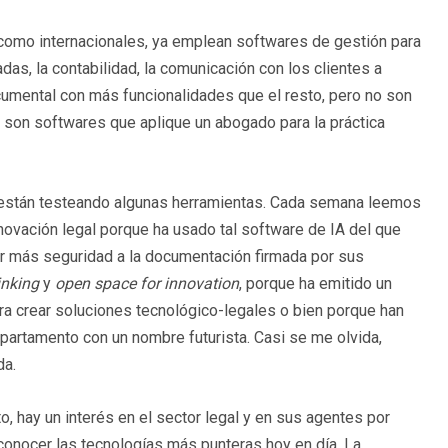
como internacionales, ya emplean softwares de gestión para
das, la contabilidad, la comunicación con los clientes a
ocumental con más funcionalidades que el resto, pero no son
 son softwares que aplique un abogado para la práctica
se están testeando algunas herramientas. Cada semana leemos
novación legal porque ha usado tal software de IA del que
er más seguridad a la documentación firmada por sus
inking
y
open space for innovation
, porque ha emitido un
ra crear soluciones tecnológico-legales o bien porque han
epartamento con un nombre futurista. Casi se me olvida,
da.
o, hay un interés en el sector legal y en sus agentes por
 conocer las tecnologías más punteras hoy en día. La