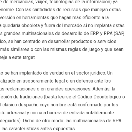
te de mercancías, viajes, tecnologías de la información) ya
es enorme. Con las cantidades de recursos que manejan estas
versión en herramientas que hagan más eficiente a la
 quedaría obsoleta y fuera del mercado si no implanta estas
as grandes multinacionales de desarrollo de ERP y RPA (SAP,
o, se han centrado en desarrollar productos o servicios
más similares o con las mismas reglas de juego y que sean
eje a este target.
o se han implantado de verdad en el sector jurídico. Un
lizado en asesoramiento legal o en defensa ante los
eñas reclamaciones o en grandes operaciones. Además, la
fesión de tradiciones (basta leerse el Código Deontológico o
(el clásico despacho cuyo nombre está conformado por los
te artesanal y con una barrera de entrada notablemente
olegiados). Dicho de otro modo: las multinacionales de RPA
 las características antes expuestas.