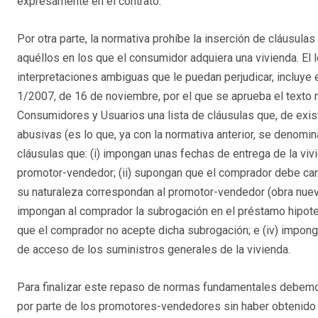
expresamente en el contrato.
Por otra parte, la normativa prohíbe la inserción de cláusul
aquéllos en los que el consumidor adquiera una vivienda. El l
interpretaciones ambiguas que le puedan perjudicar, incluye e
1/2007, de 16 de noviembre, por el que se aprueba el texto 
Consumidores y Usuarios una lista de cláusulas que, de exis
abusivas (es lo que, ya con la normativa anterior, se denominab
cláusulas que: (i) impongan unas fechas de entrega de la vi
promotor-vendedor; (ii) supongan que el comprador debe carga
su naturaleza correspondan al promotor-vendedor (obra nueva, 
impongan al comprador la subrogación en el préstamo hipote
que el comprador no acepte dicha subrogación; e (iv) impon
de acceso de los suministros generales de la vivienda.
Para finalizar este repaso de normas fundamentales debemos
por parte de los promotores-vendedores sin haber obtenido p