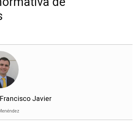
 normativa de
s
Francisco Javier
 Menéndez