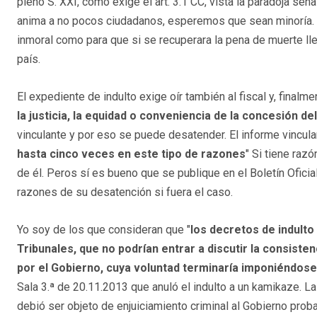
pleno S. XXI, como exige el art. 3.1 CC, vista la paradoja señ
anima a no pocos ciudadanos, esperemos que sean minoría. 
inmoral como para que si se recuperara la pena de muerte lle
país.
El expediente de indulto exige oír también al fiscal y, finalm
la justicia, la equidad o conveniencia de la concesión del
vinculante y por eso se puede desatender. El informe vinculan
hasta cinco veces en este tipo de razones
" Si tiene raz
de él. Peros sí es bueno que se publique en el Boletín Oficia
razones de su desatención si fuera el caso.
Yo soy de los que consideran que "
los decretos de indulto
Tribunales, que no podrían entrar a discutir la consiste
por el Gobierno, cuya voluntad terminaría imponiéndos
Sala 3.ª de 20.11.2013 que anuló el indulto a un kamikaze. La
debió ser objeto de enjuiciamiento criminal al Gobierno proba