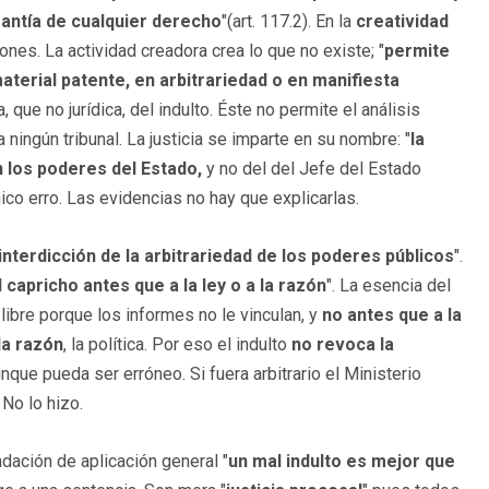
rantía de cualquier derecho
"(art. 117.2). En la
creatividad
ones. La actividad creadora crea lo que no existe; "
permite
aterial patente, en arbitrariedad o en manifiesta
, que no jurídica, del indulto. Éste no permite el análisis
a ningún tribunal. La justicia se imparte en su nombre: "
la
 los poderes del Estado,
y no del del Jefe del Estado
nico erro. Las evidencias no hay que explicarlas.
interdicción de la arbitrariedad de los poderes públicos
".
l capricho antes que a la ley o a la razón
". La esencia del
libre porque los informes no le vinculan, y
no antes que a la
a razón
, la política. Por eso el indulto
no revoca la
unque pueda ser erróneo. Si fuera arbitrario el Ministerio
 No lo hizo.
dación de aplicación general "
un mal indulto es mejor que