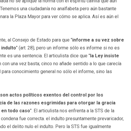
alada no se aplique la norma con el espíritu cainita que aún
Tenemos una ciudadanía no analfabeta pero aún bastante
nara la Plaza Mayor para ver cómo se aplica. Así es aún el
ente, al Consejo de Estado para que "
informe a su vez sobre
 indulto
" (art. 28); pero un informe sólo es informe si no es
te es una sentencia. El articulista dice que "
la Ley insiste
ón con una vez basta; cinco no añade sentido a lo que carecía
l para conocimiento general no sólo el informe, sino las
 son actos políticos exentos del control por los
ncia de las razones esgrimidas para otorgar la gracia
e en todo caso
". El articulista nos enfrenta a la STS de la
 condena fue correcta. el indulto presuntamente prevaricador,
do el delito nulo el indulto. Pero la STS fue igualmente