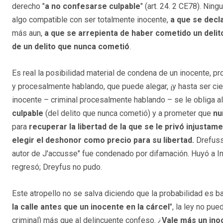
derecho "
a no confesarse culpable
" (art. 24. 2 CE78). Nin
algo compatible con ser totalmente inocente,
a que se decl
más aun,
a que se arrepienta de haber cometido un delit
de un delito que nunca cometió
.
Es real la posibilidad material de condena de un inocente, p
y procesalmente hablando, que puede alegar, ¡y hasta ser ciert
inocente – criminal procesalmente hablando – se le obliga al
culpable
(del delito que nunca cometió) y a prometer que
nu
para
recuperar la libertad de la que se le privó injustam
elegir el deshonor como precio para su libertad.
Drefuss,
autor de J'accusse" fue condenado por difamación. Huyó a Ingla
regresó; Dreyfus no pudo.
Este atropello no se salva diciendo que la probabilidad es baja.
la calle antes que un inocente en la cárcel
", la ley no pu
criminal) más que al delincuente confeso. ¿
Vale más un ino