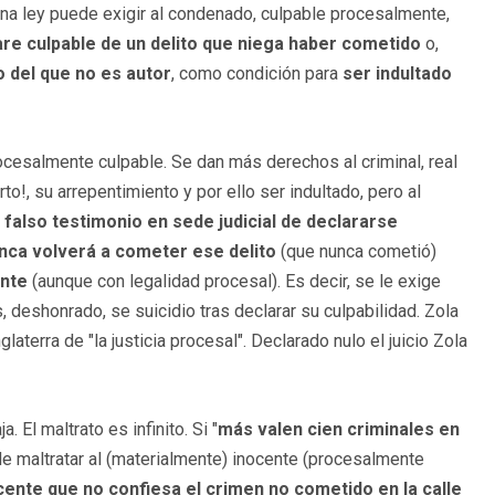
guna ley puede exigir al condenado, culpable procesalmente,
are culpable de un delito que niega haber cometido
o,
o del que no es autor
, como condición para
ser indultado
rocesalmente culpable. Se dan más derechos al criminal, real
o!, su arrepentimiento y por ello ser indultado, pero al
falso testimonio en sede judicial de declararse
nca volverá a cometer ese delito
(que nunca cometió)
ente
(aunque con legalidad procesal). Es decir, se le exige
 deshonrado, se suicidio tras declarar su culpabilidad. Zola
terra de "la justicia procesal". Declarado nulo el juicio Zola
 El maltrato es infinito. Si "
más valen cien criminales en
ede maltratar al (materialmente) inocente (procesalmente
cente que no confiesa el crimen no cometido en la calle