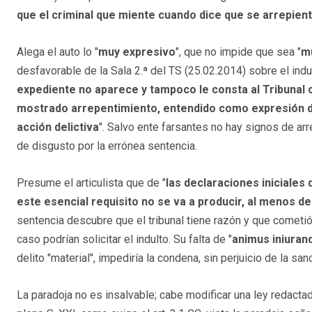
que el criminal que miente cuando dice que se arrepient
Alega el auto lo "
muy expresivo
", que no impide que sea "
m
desfavorable de la Sala 2.ª del TS (25.02.2014) sobre el indu
expediente no aparece y tampoco le consta al Tribunal
mostrado arrepentimiento, entendido como expresión del
acción delictiva
". Salvo ente farsantes no hay signos de ar
de disgusto por la errónea sentencia.
Presume el articulista que de "
las declaraciones iniciales
este esencial requisito no se va a producir, al menos d
sentencia descubre que el tribunal tiene razón y que cometi
caso podrían solicitar el indulto. Su falta de "
animus iniurand
delito "material", impediría la condena, sin perjuicio de la sa
La paradoja no es insalvable; cabe modificar una ley redactad