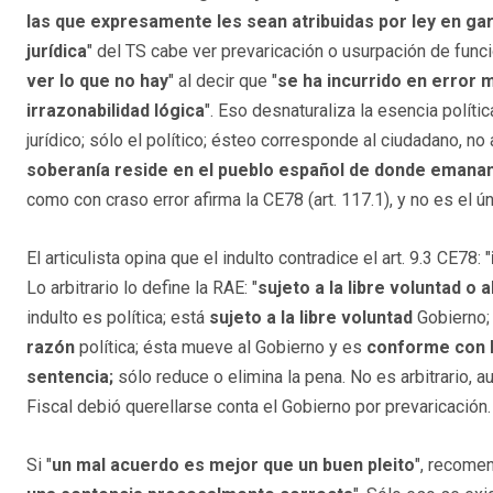
las que expresamente les sean atribuidas por ley en ga
jurídica
" del TS cabe ver prevaricación o usurpación de funci
ver lo que no hay
" al decir que "
se ha incurrido en error m
irrazonabilidad lógica
". Eso desnaturaliza la esencia política
jurídico; sólo el político; ésteo corresponde al ciudadano, no 
soberanía reside en el pueblo español de donde emanan
como con craso error afirma la CE78 (art. 117.1), y no es el ú
El articulista opina que el indulto contradice el art. 9.3 CE78: "
Lo arbitrario lo define la RAE: "
sujeto a la libre voluntad o a
indulto es política; está
sujeto a la libre voluntad
Gobierno; 
razón
política; ésta mueve al Gobierno y es
conforme con l
sentencia;
sólo reduce o elimina la pena. No es arbitrario, a
Fiscal debió querellarse conta el Gobierno por prevaricación.
Si "
un mal acuerdo es mejor que un buen pleito
", recomen