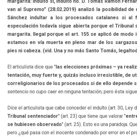
margarita: indulto sí, indulto no. D. Tomás Ramón Ferná
van al Supremo” (28.02.2019) analizó la posibilidad de
Sánchez indultar a los procesados catalanes si al 
especulación todavía sigue abierta porque el Tribunal s
margarita. Ilegal porque el art. 155 se aplicó de modo 
estamos en vía muerta en pleno mar de los sargazos d
pies ni cabeza. (vid. Una y no más Santo Tomás, legalto
El articulista dice que "
las elecciones próximas – ya reali
tentación, muy fuerte y, quizás incluso irresistible, de 
correligionarios de los procesados si de ello depende s
sentencio no cupo caer en ninguna tentación; pero ésta sig
Dice el articulista que cabe conceder el indulto (art. 30, Ley 
Tribunal sentenciador
" (art. 23) que tiene que valorar "
entr
se hubiesen observado
" (art. 25). Esto es una paradoja. Q
pero ¿qué pasa con el inocente condenado por error en el pro