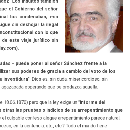
ndez “Los indultos también
 que el Gobierno del señor
final los condenaban; esa
igue sin deshojar la ilegal
inconstitucional con lo que
e este viaje jurídico sin
day.com).
zadas – puede poner al señor Sánchez frente a la
utilizar sus poderes de gracia a cambio del voto de los
u investidura
". Dios es, sin duda, misericordioso; sin
ue agazapada esperando que se produzca aquella.
de 18.06.1870) pero que la ley exige un "
informe del
e otras las pruebas o indicios de su arrepentimiento que
ue el culpable confeso alegue arrepentimiento parece natural,
ceso, en la sentencia, etc., etc.? Todo el mundo tiene