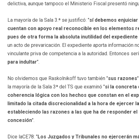
delictiva, aunque tampoco el Ministerio Fiscal presentó ningu
La mayoría de la Sala 3.ª se justificó: "
sí debemos enjuiciar 
cuentan con apoyo real reconocible en los elementos r
pues de otra forma la absoluta inutilidad del expediente
un acto de prevaricación. El expediente aporta información no
vinculante priva de competencia a la autoridad. Entonces ser
para indultar
".
No olvidemos que Raskolnikoff tuvo también "
sus razones
la mayoría de la Sala 3ª del TS que examinó "
si la concreta
coherencia lógica con los hechos que constan en el expe
limitado la citada discrecionalidad a la hora de ejercer l
estableciendo las razones a las que ha de responder el
concesión
".
Dice laCE78: "
Los Juzgados y Tribunales no ejercerán má