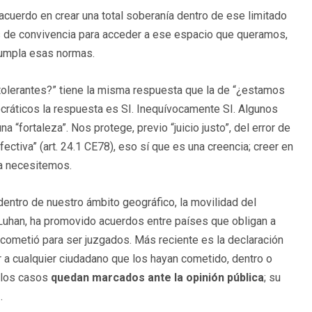
acuerdo en crear una total soberanía dentro de ese limitado
s de convivencia para acceder a ese espacio que queramos,
ncumpla esas normas.
tolerantes?” tiene la misma respuesta que la de “¿estamos
cráticos la respuesta es SI. Inequívocamente SI. Algunos
“fortaleza”. Nos protege, previo “juicio justo”, del error de
fectiva” (art. 24.1 CE78), eso sí que es una creencia; creer en
la necesitemos.
dentro de nuestro ámbito geográfico, la movilidad del
cLuhan, ha promovido acuerdos entre países que obligan a
 cometió para ser juzgados. Más reciente es la declaración
 a cualquier ciudadano que los hayan cometido, dentro o
e los casos
quedan marcados ante la opinión pública
; su
s
.