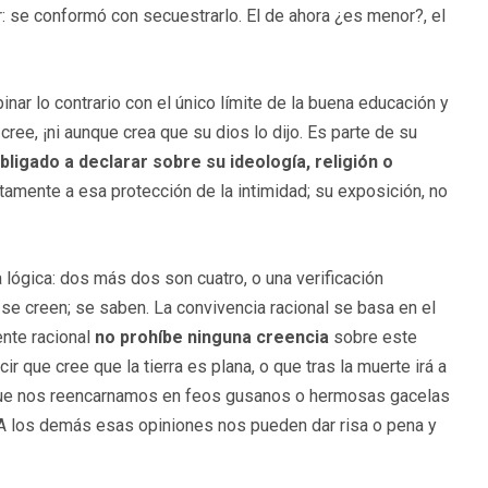
r: se conformó con secuestrarlo. El de ahora ¿es menor?, el
inar lo contrario con el único límite de la buena educación y
 cree, ¡ni aunque crea que su dios lo dijo. Es parte de su
bligado a declarar sobre su ideología, religión o
itamente a esa protección de la intimidad; su exposición, no
 lógica: dos más dos son cuatro, o una verificación
e creen; se saben. La convivencia racional se basa en el
ente racional
no prohíbe ninguna creencia
sobre este
 que cree que la tierra es plana, o que tras la muerte irá a
o que nos reencarnamos en feos gusanos o hermosas gacelas
 A los demás esas opiniones nos pueden dar risa o pena y