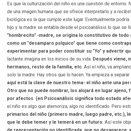
Es que la culturización del niño es una cuestión de entorno.
de una imagen humana que se ofrece interpretarlo y a recibir
biológica es la que cumple este lugar. Eventualmente podría 
hijo y la madre se entabla desde el psicoanálisis lo que se ll
"hombrecito" -madre, se origina lo constitutivo de todo
como un "desamparo psíquico" que tiene como contrapart
experimentar para poder constituir su "Yo" y advertir qu
lactante imagina en los inicios de su vida.
Después viene, má
hermanos, resto de la familia, etc.
Así el niño, va amplian
solo la madre. Hay otros que lo hacen. Ya empieza a separar 
aquí está la clave de nuestro tema- el niño ante una pe
Otro que no puede nombrar, los alojará en lugar ajeno, 
por afectos (en Psicoanálisis significa todo estado afe
el niño es algo que atemoriza, algo no identificado. Pero esto
primarios del niño (primero madre, luego padre, etc.), le 
que le debe temer y le temerá en un futuro.
Así este obj
de representación no identificada, que no desaparece, e