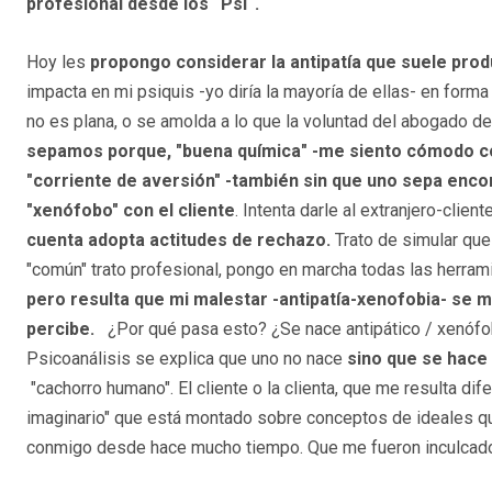
profesional desde los “Psí“.
Hoy les
propongo considerar la antipatía que suele produ
impacta en mi psiquis -yo diría la mayoría de ellas- en forma
no es plana, o se amolda a lo que la voluntad del abogado d
sepamos porque, "buena química" -me siento cómodo con
"corriente de aversión" -también sin que uno sepa encont
"xenófobo" con el cliente
. Intenta darle al extranjero-clien
cuenta adopta actitudes de rechazo.
Trato de simular que 
"común" trato profesional, pongo en marcha todas las herrami
pero resulta que mi malestar -antipatía-xenofobia- se man
percibe.
¿Por qué pasa esto? ¿Se nace antipático / xenófob
Psicoanálisis se explica que uno no nace
sino que se hace
"cachorro humano". El cliente o la clienta, que me resulta di
imaginario" que está montado sobre conceptos de ideales qu
conmigo desde hace mucho tiempo. Que me fueron inculcad