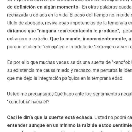
de definición en algún momento.
En otras palabras queda e
rechazada u odiada en la vida. El paso del tiempo no impid
título de abogado, reviva esas impotencias de la temprana 
diríamos que "ninguna representación le produce"
, -pes
extranjero o extraño.
Que lo mande, inconscientemente, a u
porque el cliente "encaja" en el modelo de "extranjero a ser r
Es por ello que muchas veces se da una suerte de "xenofobia
su existencia me causa miedo y rechazo, me perturba la ident
que me dejo la integración psíquica en la temprana edad.
Usted me preguntará: ¿Qué hago ante los sentimientos nega
"xenofobia" hacia él?
Casi le diría que la suerte está echada.
Usted no podrá cam
entender aunque en un mínimo la raíz de estos sentimien