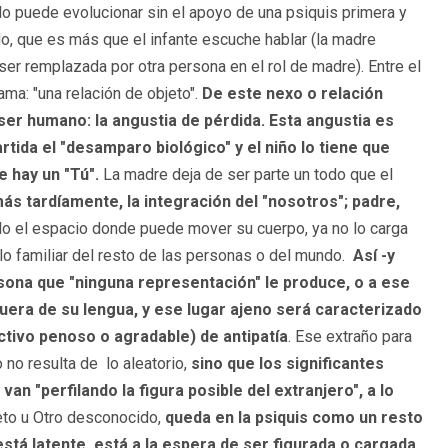
 No puede evolucionar sin el apoyo de una psiquis primera y
lo, que es más que el infante escuche hablar (la madre
ser remplazada por otra persona en el rol de madre). Entre el
ama: "una relación de objeto".
De este nexo o relación
 ser humano: la angustia de pérdida. Esta angustia es
ida el "desamparo biológico" y el niño lo tiene que
e hay un "Tú".
La madre deja de ser parte un todo que el
s tardíamente, la integración del "nosotros"; padre,
do el espacio donde puede mover su cuerpo, ya no lo carga
lo familiar del resto de las personas o del mundo.
Así -y
rsona que "ninguna representación" le produce, o a ese
fuera de su lengua, y ese lugar ajeno será caracterizado
ctivo penoso o agradable) de antipatía
. Ese extraño para
 no resulta de lo aleatorio,
sino que los significantes
van "perfilando la figura posible del extranjero", a lo
eto u Otro desconocido,
queda en la psiquis como un resto
stá latente, está a la espera de ser figurada o cargada