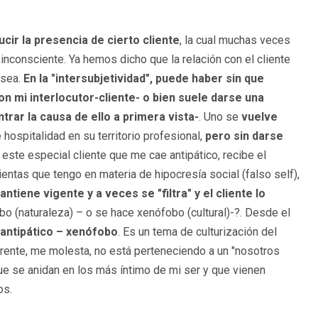
cir la presencia de cierto cliente
, la cual muchas veces
 inconsciente. Ya hemos dicho que la relación con el cliente
esea.
En la "intersubjetividad", puede haber sin que
 mi interlocutor-cliente- o bien suele darse una
rar la causa de ello a primera vista-
. Uno se
vuelve
te hospitalidad en su territorio profesional,
pero sin darse
este especial cliente que me cae antipático, recibe el
entas que tengo en materia de hipocresía social (falso self),
tiene vigente y a veces se "filtra" y el cliente lo
o (naturaleza) – o se hace xenófobo (cultural)-?. Desde el
 antipático – xenófobo
. Es un tema de culturización del
ferente, me molesta, no está perteneciendo a un "nosotros
e se anidan en los más íntimo de mi ser y que vienen
os.