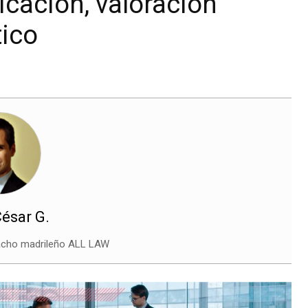
cación, valoración
tico
César G.
pacho madrileño ALL LAW