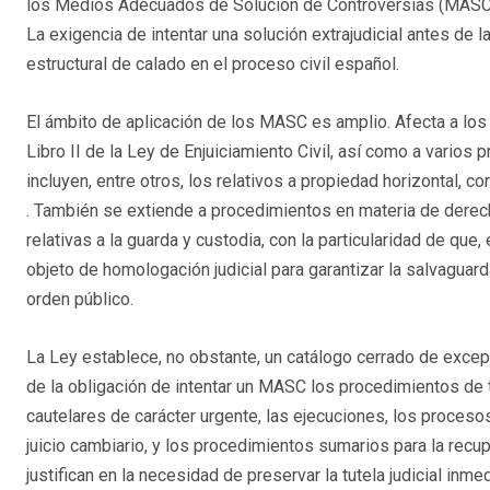
los Medios Adecuados de Solución de Controversias (MASC) c
La exigencia de intentar una solución extrajudicial antes de
estructural de calado en el proceso civil español​.
El ámbito de aplicación de los MASC es amplio. Afecta a los
Libro II de la Ley de Enjuiciamiento Civil, así como a varios
incluyen, entre otros, los relativos a propiedad horizontal, 
. También se extiende a procedimientos en materia de derech
relativas a la guarda y custodia, con la particularidad de qu
objeto de homologación judicial para garantizar la salvaguar
orden público​.
La Ley establece, no obstante, un catálogo cerrado de excepc
de la obligación de intentar un MASC los procedimientos de 
cautelares de carácter urgente, las ejecuciones, los procesos 
juicio cambiario, y los procedimientos sumarios para la recu
justifican en la necesidad de preservar la tutela judicial inm