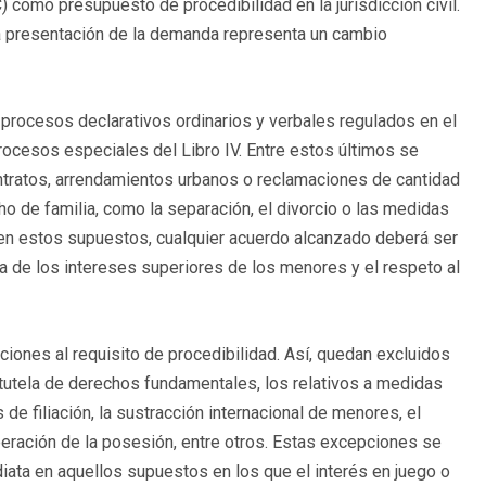
omo presupuesto de procedibilidad en la jurisdicción civil.
 la presentación de la demanda representa un cambio
 procesos declarativos ordinarios y verbales regulados en el
 procesos especiales del Libro IV. Entre estos últimos se
contratos, arrendamientos urbanos o reclamaciones de cantidad​
o de familia, como la separación, el divorcio o las medidas
e, en estos supuestos, cualquier acuerdo alcanzado deberá ser
da de los intereses superiores de los menores y el respeto al
iones al requisito de procedibilidad. Así, quedan excluidos
tutela de derechos fundamentales, los relativos a medidas
de filiación, la sustracción internacional de menores, el
peración de la posesión, entre otros​. Estas excepciones se
ediata en aquellos supuestos en los que el interés en juego o