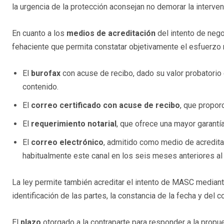
la urgencia de la protección aconsejan no demorar la intervenc
En cuanto a los
medios de acreditación
del intento de nego
fehaciente que permita constatar objetivamente el esfuerzo
El
burofax
con acuse de recibo, dado su valor probatorio 
contenido.
El
correo certificado con acuse de recibo
, que propor
El
requerimiento notarial
, que ofrece una mayor garantía
El
correo electrónico
, admitido como medio de acredita
habitualmente este canal en los seis meses anteriores al 
La ley permite también acreditar el intento de MASC median
identificación de las partes, la constancia de la fecha y del 
El
plazo
otorgado a la contraparte para responder a la prop