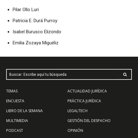
Pilar Ollo Luri
Patricia E. Durá Purroy
Isabel Burusco Elizondo
Emilia Zozaya Miguéliz
Buscar: Escribe aquí tu búsqueda
TEMAS
ACTUALIDAD JURÍDICA
ENCUESTA
PRÁCTICA JURÍDICA
LIBRO DE LA SEMANA
LEGALTECH
MULTIMEDIA
GESTIÓN DEL DESPACHO
PODCAST
OPINIÓN