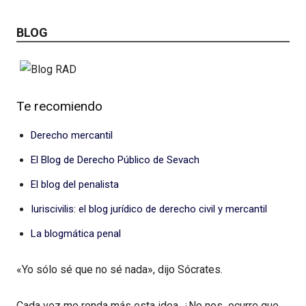
BLOG
Te recomiendo
Derecho mercantil
El Blog de Derecho Público de Sevach
El blog del penalista
Iuriscivilis: el blog jurídico de derecho civil y mercantil
La blogmática penal
«Yo sólo sé que no sé nada», dijo Sócrates.
Cada vez me ronda más esta idea. ¿No nos ocurre que