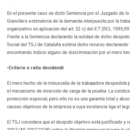
En el presente caso se dictó Sentencia por el Juzgado de lo
Granollers estimatoria de la demanda interpuesta por la tra
organizativo en aplicación del art. 52 c) del E.T (RCL 1995,
Frente a la Sentencia declarando la nulidad de dicho despido
Social del TSJ de Cataluña estima dicho recurso declarando 
encontrando indicio alguno de discriminación por el mero hec
•
Criterio o ratio decidendi
El mero hecho de la minusvalía de la trabajadora despedida p
el mecanismo de inversión de carga de la prueba. La condició
protección especial, pero ello no es una garantía total y abs
causas objetivas de la empresa a cuya existencia liga el legi
El TSJ considera que el despido objetivo está justificado y re
2007 (AS 2007,2328) sobre la libertad empresarial para la el