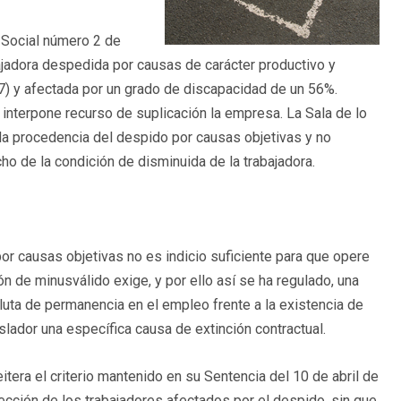
 Social número 2 de
bajadora despedida por causas de carácter productivo y
997) y afectada por un grado de discapacidad de un 56%.
 interpone recurso de suplicación la empresa. La Sala de lo
la procedencia del despido por causas objetivas y no
ho de la condición de disminuida de la trabajadora.
or causas objetivas no es indicio suficiente para que opere
n de minusválido exige, y por ello así se ha regulado, una
oluta de permanencia en el empleo frente a la existencia de
slador una específica causa de extinción contractual.
itera el criterio mantenido en su Sentencia del 10 de abril de
ección de los trabajadores afectados por el despido, sin que