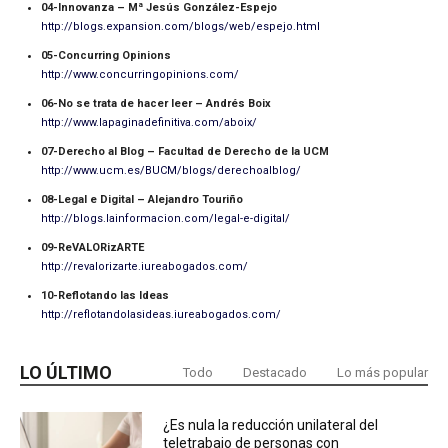
04-Innovanza – Mª Jesús González-Espejo
http://blogs.expansion.com/blogs/web/espejo.html
05-Concurring Opinions
http://www.concurringopinions.com/
06-No se trata de hacer leer – Andrés Boix
http://www.lapaginadefinitiva.com/aboix/
07-Derecho al Blog – Facultad de Derecho de la UCM
http://www.ucm.es/BUCM/blogs/derechoalblog/
08-Legal e Digital – Alejandro Touriño
http://blogs.lainformacion.com/legal-e-digital/
09-ReVALORizARTE
http://revalorizarte.iureabogados.com/
10-Reflotando las Ideas
http://reflotandolasideas.iureabogados.com/
LO ÚLTIMO
Todo
Destacado
Lo más popular
¿Es nula la reducción unilateral del
teletrabajo de personas con