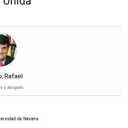
 Unida”
, Rafael
co y abogado.
versidad de Navarra