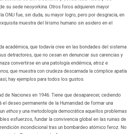
 de su sede neoyorkina. Otros foros adquieren mayor
la ONU fue, sin duda, su mayor logro, pero por desgracia, en
exquisita muestra del lirismo humano sin asidero en el
dida académica, que todavía cree en las bondades del sistema
sus detractores, que no cesan en denunciar sus carencias y
enaza convertirse en una patología endémica, atroz e
rros
, que muestra con crudeza descarnada la cómplice apatía
así, hay ejemplos para todos los gustos.
dad de Naciones en 1946. Tiene que desaparecer, cediendo
rá el deseo permanente de la Humanidad de formar una
 un
ethos
y una metodología democrática aquellos problemas
les esfuerzos, fundar la convivencia global en las ruinas de
endición incondicional tras un bombardeo atómico feroz. No