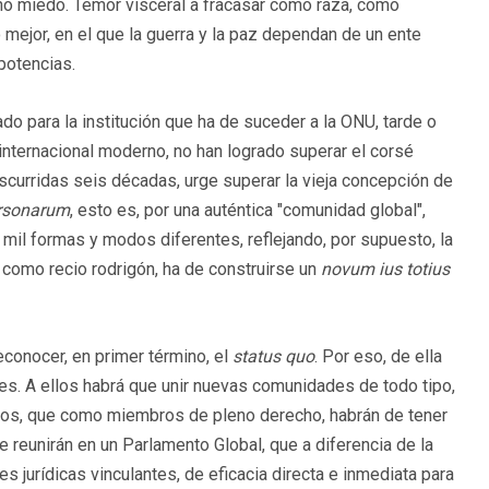
ho miedo. Temor visceral a fracasar como raza, como
 mejor, en el que la guerra y la paz dependan de un ente
potencias.
o para la institución que ha de suceder a la ONU, tarde o
nternacional moderno, no han logrado superar el corsé
anscurridas seis décadas, urge superar la vieja concepción de
ersonarum
, esto es, por una auténtica "comunidad global",
mil formas y modos diferentes, reflejando, por supuesto, la
 como recio rodrigón, ha de construirse un
novum ius totius
conocer, en primer término, el
status quo
. Por eso, de ella
es. A ellos habrá que unir nuevas comunidades de todo tipo,
ados, que como miembros de pleno derecho, habrán de tener
e reunirán en un Parlamento Global, que a diferencia de la
 jurídicas vinculantes, de eficacia directa e inmediata para