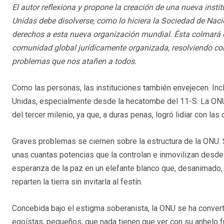
El autor reflexiona y propone la creación de una nueva in
Unidas debe disolverse, como lo hiciera la Sociedad de Nac
derechos a esta nueva organización mundial. Ésta colmará
comunidad global jurídicamente organizada, resolviendo co
problemas que nos atañen a todos.
Como las personas, las instituciones también envejecen. In
Unidas, especialmente desde la hecatombe del 11-S. La ONU n
del tercer milenio, ya que, a duras penas, logró lidiar con la
Graves problemas se ciernen sobre la estructura de la ONU. 
unas cuantas potencias que la controlan e inmovilizan desde
esperanza de la paz en un elefante blanco que, desanimado,
reparten la tierra sin invitarla al festín.
Concebida bajo el estigma soberanista, la ONU se ha convert
egoístas, pequeños, que nada tienen que ver con su anhelo fu