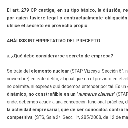
El art. 279 CP castiga, en su tipo básico, la difusión,
por quien tuviere legal o contractualmente obligación 
utilice el secreto en provecho propio.
ANÁLISIS INTERPRETATIVO DEL PRECEPTO
a.
¿Qué debe considerarse secreto de empresa?
Se trata del
elemento nuclear
(STAP Vizcaya, Sección 6ª, 
noviembre) en este delito, al igual que en el previsto en el art
no delimita, ni expresa qué debemos entender por tal. Es un
dinámico, no constreñible en un "
numerus clausus
"
(STA
ende, debemos acudir a una concepción funcional-práctica, 
la actividad empresarial, que de ser conocidos contra l
competitiva
, (STS, Sala 2ª. Secc. 1ª, 285/2008, de 12 de ma