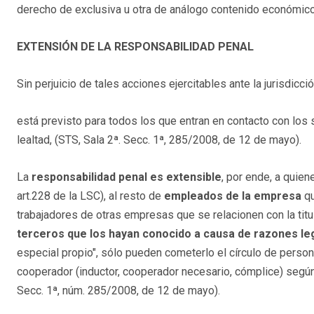
derecho de exclusiva u otra de análogo contenido económico
EXTENSIÓN DE LA RESPONSABILIDAD PENAL
Sin perjuicio de tales acciones ejercitables ante la jurisdicció
está previsto para todos los que entran en contacto con los 
lealtad, (STS, Sala 2ª. Secc. 1ª, 285/2008, de 12 de mayo).
La
responsabilidad penal es extensible
, por ende, a quie
art.228 de la LSC), al resto de
empleados de la empresa
qu
trabajadores de otras empresas que se relacionen con la titul
terceros que los hayan conocido a causa de razones le
especial propio", sólo pueden cometerlo el círculo de person
cooperador (inductor, cooperador necesario, cómplice) según 
Secc. 1ª, núm. 285/2008, de 12 de mayo).