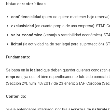
Notas
características
:
confidencialidad
(pues se quiere mantener bajo reserva)
exclusividad
(en cuanto propio de una empresa): STAP Có
valor económico
(ventaja o rentabilidad económica): ST
licitud
(la actividad ha de ser legal para su protección): 
Fundamento:
Se basa en la
lealtad
que deben guardar quienes conozcan e
empresa
, ya que el bien específicamente tutelado consisti
(Sección 2ª), núm. 43/2017 de 23 enero; STAP Córdoba (Secc
Contenido:
Suele entenderse integrado, por los
secretos de naturaleza