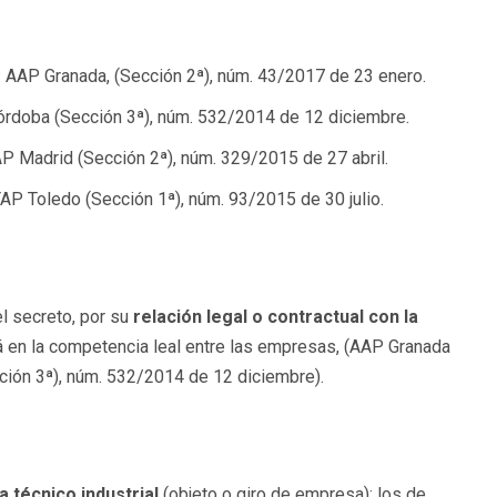
: AAP Granada, (Sección 2ª), núm. 43/2017 de 23 enero.
rdoba (Sección 3ª), núm. 532/2014 de 12 diciembre.
AP Madrid (Sección 2ª), núm. 329/2015 de 27 abril.
STAP Toledo (Sección 1ª), núm. 93/2015 de 30 julio.
l secreto, por su
relación legal o contractual con la
rá en la competencia leal entre las empresas, (AAP Granada
ión 3ª), núm. 532/2014 de 12 diciembre).
 técnico industrial
(objeto o giro de empresa); los de